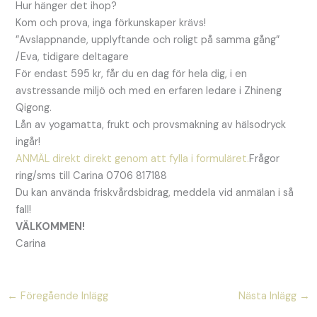
Hur hänger det ihop?
Kom och prova, inga förkunskaper krävs!
”Avslappnande, upplyftande och roligt på samma gång”
/Eva, tidigare deltagare
För endast 595 kr, får du en dag för hela dig, i en
avstressande miljö och med en erfaren ledare i Zhineng
Qigong.
Lån av yogamatta, frukt och provsmakning av hälsodryck
ingår!
ANMÄL direkt direkt genom att fylla i formuläret.
Frågor
ring/sms till Carina 0706 817188
Du kan använda friskvårdsbidrag, meddela vid anmälan i så
fall!
VÄLKOMMEN!
Carina
←
Föregående Inlägg
Nästa Inlägg
→