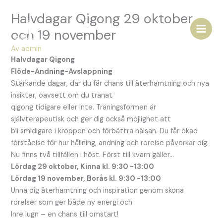
Hoppa
Halvdagar Qigong 29 oktober
till
innehåll
och 19 november
Av
admin
Halvdagar Qigong
Flöde-Andning-Avslappning
Stärkande dagar, där du får chans till återhämtning och nya
insikter, oavsett om du tränat
qigong tidigare eller inte. Träningsformen är
självterapeutisk och ger dig också möjlighet att
bli smidigare i kroppen och förbättra hälsan. Du får ökad
förståelse för hur hållning, andning och rörelse påverkar dig.
Nu finns två tillfällen i höst. Först till kvarn gäller…
Lördag 29 oktober, Kinna kl. 9:30 -13:00
Lördag 19 november, Borås kl. 9:30 -13:00
Unna dig återhämtning och inspiration genom sköna
rörelser som ger både ny energi och
Inre lugn – en chans till omstart!