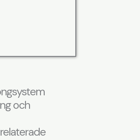
gongsystem
ing och
srelaterade