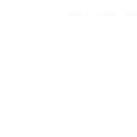
Hem
Qigong
Schema
Beha
älkommen till
sobrygga
fasciabehandling och friskvård