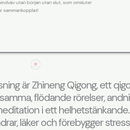
 bindväv utan början utan slut, som omsluter
T är sammankopplat!
sning är Zhineng Qigong, ett qi
samma, flödande rörelser, andn
editation i ett helhetstänkande.
indrar, läker och förebygger stres